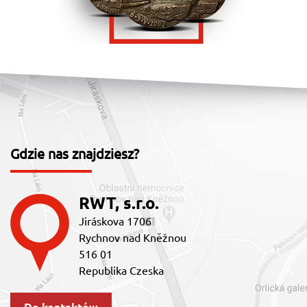
Gdzie nas znajdziesz?
RWT, s.r.o.
Jiráskova 1706
Rychnov nad Kněžnou
516 01
Republika Czeska